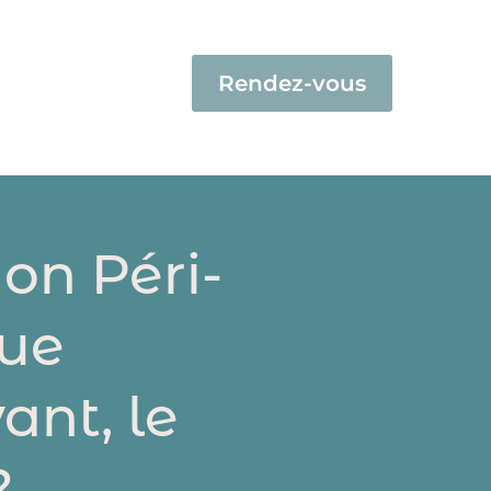
Rendez-vous
ion Péri-
que
nt, le
?