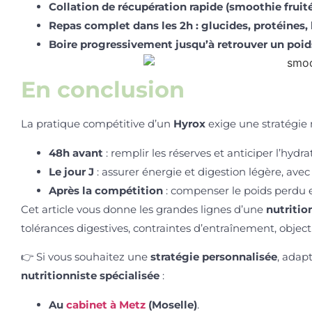
Collation de récupération rapide (smoothie fruit
Repas complet dans les 2h : glucides, protéines,
Boire progressivement jusqu’à retrouver un poids
En conclusion
La pratique compétitive d’un
Hyrox
exige une stratégie 
48h avant
: remplir les réserves et anticiper l’hydra
Le jour J
: assurer énergie et digestion légère, ave
Après la compétition
: compenser le poids perdu en
Cet article vous donne les grandes lignes d’une
nutritio
tolérances digestives, contraintes d’entraînement, objec
👉
Si vous souhaitez une
stratégie personnalisée
, adap
nutritionniste spécialisée
:
Au
cabinet à Metz
(Moselle)
.