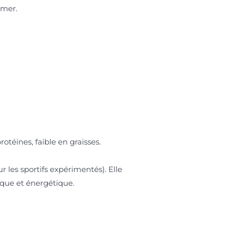
rmer.
otéines, faible en graisses.
 les sportifs expérimentés). Elle
rique et énergétique.
e