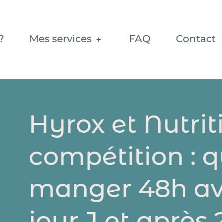
?
Mes services
FAQ
Contact
Hyrox et Nutrit
compétition : 
manger 48h ava
jour J et après 