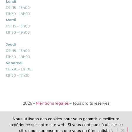
Lundi
09h15 – 13h00
13h30 – 18h00
Mardi
09h15 – 13h00
13h30 – 19h00
Jeudi
09h15 – 13h00
13h30 – 18h00
Vendredi
08h30 – 13h00
13h30 – 17h30
2026 –
Mentions légales
– Tous droits réservés
Nous utilisons des cookies pour vous garantir la meilleure
CS NUTRITION est adhérent à l’Association Française des Diététiciens
expérience sur notre site web. Si vous continuez à utiliser ce
Nutritionnistes (AFDN) et de la Communauté Professionnelles Territoriale de
site, nous supposerons que vous en êtes satisfait.